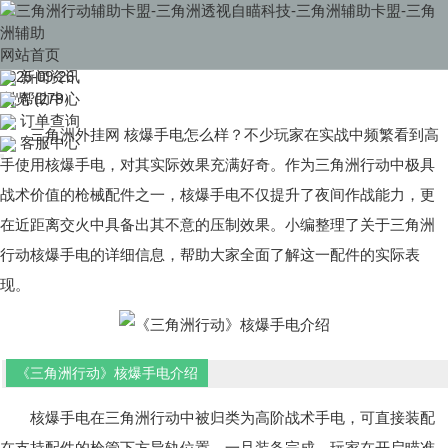
当前位置：
首页
>>
帮助中心
三角洲外挂网 核爆手电介绍
网站首页
三角洲外挂网 核爆手电介绍
2025-09-26
新闻资讯
浏览 (278）
帮助中心
订单查询
三角洲外挂网 核爆手电怎么样？不少玩家在实战中频繁看到高
客服中心
手使用核爆手电，对其实际效果充满好奇。作为三角洲行动中极具
战术价值的枪械配件之一，核爆手电不仅提升了夜间作战能力，更
在近距离交火中具备出其不意的压制效果。小编整理了关于三角洲
行动核爆手电的详细信息，帮助大家全面了解这一配件的实际表
现。
《三角洲行动》核爆手电介绍
核爆手电在三角洲行动中被归类为高阶战术手电，可直接装配
在支持配件的枪管下方导轨位置。一旦装备完成，玩家在开启瞄准