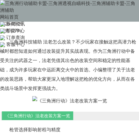
当前位置：
首页
>>
帮助中心
三角洲科技辅助 法老改装方案一览
网站首页
三角洲科技辅助 法老改装方案一览
2025-09-26
新闻资讯
浏览 (274）
帮助中心
订单查询
三角洲科技辅助 法老怎么改装？不少玩家在接触这把高潜力枪
客服中心
械时都想知道如何通过改装提升其实战表现。作为三角洲行动中备
受关注的武器之一，法老凭借其出色的改装空间和稳定的性能基
础，成为许多玩家在中远距离交火中的首选。小编整理了关于法老
的改装思路，帮助大家更深入地理解这把枪的优化方向，从而在各
类战斗场景中发挥更强战力。
《三角洲行动》法老改装方案一览
枪管选择影响射程与精度